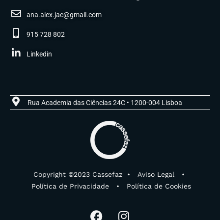
ana.alex.jac@gmail.com
915 728 802
Linkedin
Rua Academia das Ciências 24C • 1200-004 Lisboa
Copyright ©2023 Cassefaz •
Aviso Legal
•
Política de Privacidade
•
Política de Cookies
F
I